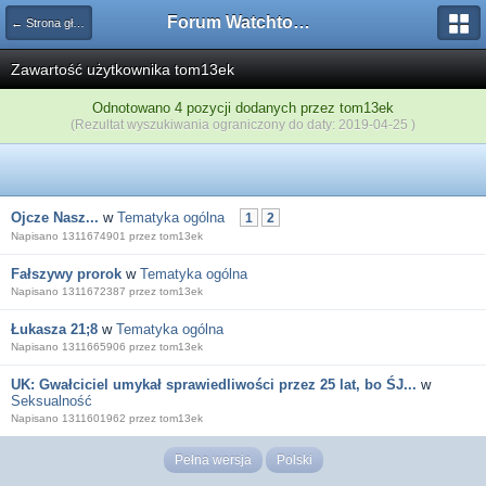
Forum Watchtower
← Strona główna
Zawartość użytkownika tom13ek
Odnotowano 4 pozycji dodanych przez tom13ek
(Rezultat wyszukiwania ograniczony do daty: 2019-04-25 )
Ojcze Nasz...
w
Tematyka ogólna
1
2
Napisano 1311674901 przez tom13ek
Fałszywy prorok
w
Tematyka ogólna
Napisano 1311672387 przez tom13ek
Łukasza 21;8
w
Tematyka ogólna
Napisano 1311665906 przez tom13ek
UK: Gwałciciel umykał sprawiedliwości przez 25 lat, bo ŚJ...
w
Seksualność
Napisano 1311601962 przez tom13ek
Pełna wersja
Polski