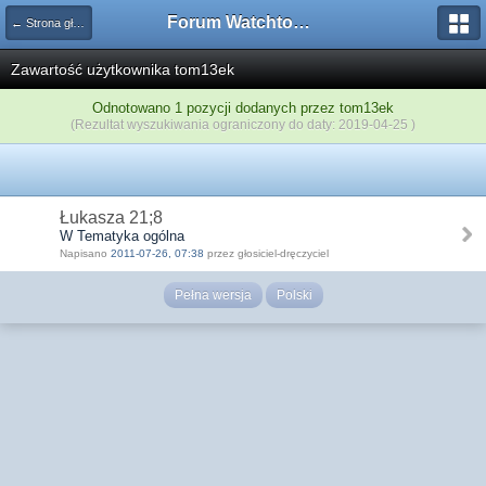
Forum Watchtower
← Strona główna
Zawartość użytkownika tom13ek
Odnotowano 1 pozycji dodanych przez tom13ek
(Rezultat wyszukiwania ograniczony do daty: 2019-04-25 )
Łukasza 21;8
W Tematyka ogólna
Napisano
2011-07-26, 07:38
przez głosiciel-dręczyciel
Pełna wersja
Polski