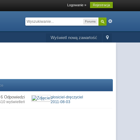
Logowanie »
Rejestracja
Forums
Wyświetl nową zawartość
co
6 Odpowiedzi
głosiciel-dręczyciel
510 wyświetleń
2011-08-03