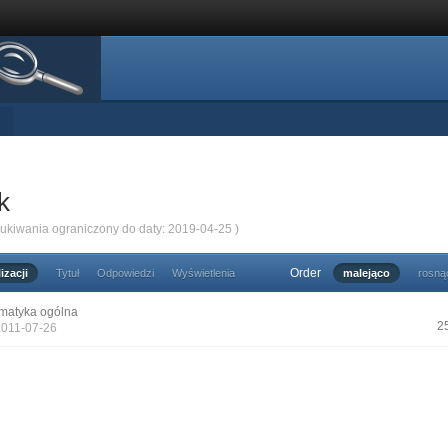
k
zukiwania ograniczony do daty: 2019-04-25 )
Order
izacji
Tytuł
Odpowiedzi
Wyświetlenia
malejąco
rosną
matyka ogólna
2
2011-07-26