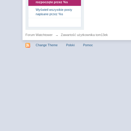
rozpoczęte przez %s
Wyświetl wszystkie posty
napisane przez %s
Forum Watchtower
→
Zawartość użytkownika tom13ek
Change Theme
Polski
Pomoc