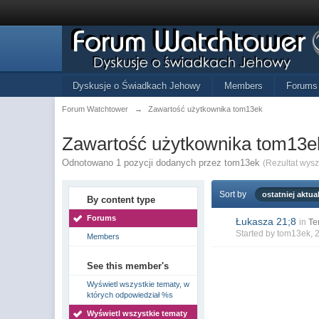
Dyskusje o Świadkach Jehowy
Members
Forums
Forum Watchtower
→
Zawartość użytkownika tom13ek
Zawartość użytkownika tom13e
Odnotowano 1 pozycji dodanych przez tom13ek
(Rezultat wys
Sort by
ostatniej aktual
By content type
Forums
Łukasza 21;8
in
Te
Started by
tom13ek
, 
Members
See this member's
Wyświetl wszystkie tematy, w
których odpowiedział %s
Wyświetl wszystkie tematy