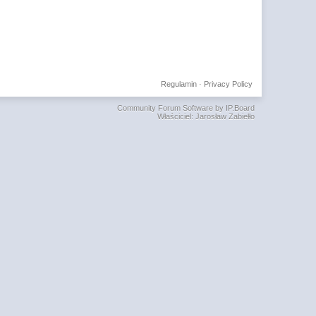
Regulamin
·
Privacy Policy
Community Forum Software by IP.Board
Właściciel: Jarosław Zabiełło