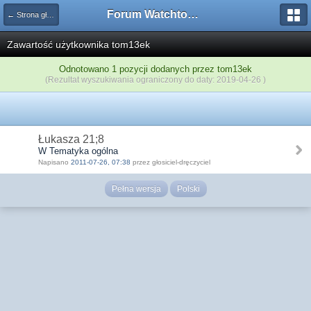
Forum Watchtower
← Strona główna
Zawartość użytkownika tom13ek
Odnotowano 1 pozycji dodanych przez tom13ek
(Rezultat wyszukiwania ograniczony do daty: 2019-04-26 )
Łukasza 21;8
W Tematyka ogólna
Napisano
2011-07-26, 07:38
przez głosiciel-dręczyciel
Pełna wersja
Polski