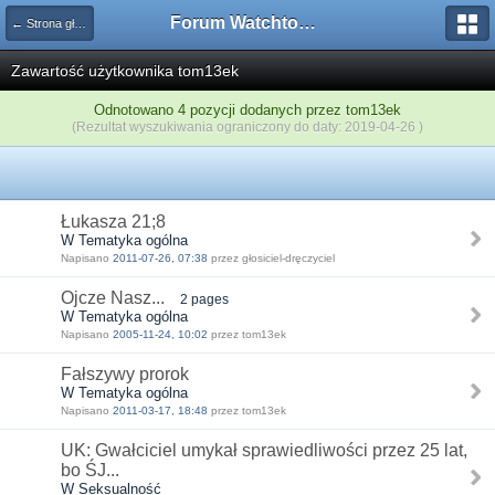
Forum Watchtower
← Strona główna
Zawartość użytkownika tom13ek
Odnotowano 4 pozycji dodanych przez tom13ek
(Rezultat wyszukiwania ograniczony do daty: 2019-04-26 )
Łukasza 21;8
W Tematyka ogólna
Napisano
2011-07-26, 07:38
przez głosiciel-dręczyciel
Ojcze Nasz...
2 pages
W Tematyka ogólna
Napisano
2005-11-24, 10:02
przez tom13ek
Fałszywy prorok
W Tematyka ogólna
Napisano
2011-03-17, 18:48
przez tom13ek
UK: Gwałciciel umykał sprawiedliwości przez 25 lat,
bo ŚJ...
W Seksualność