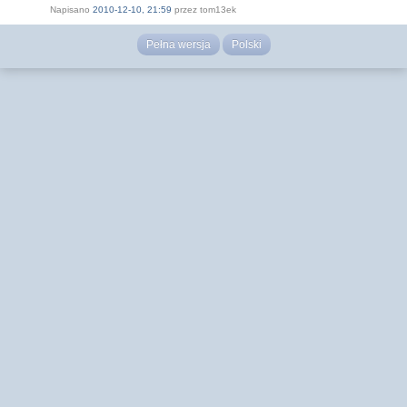
Napisano
2010-12-10, 21:59
przez tom13ek
Pełna wersja
Polski