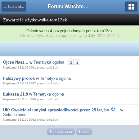
Forum Watchtower
← Strona główna
Zawartość użytkownika tom13ek
Odnotowano 4 pozycji dodanych przez tom13ek
(Rezultat wyszukiwania ograniczony do daty: 2019-04-24 )
Ojcze Nasz...
w
Tematyka ogólna
1
2
Napisano 1311674901 przez tom13ek
Fałszywy prorok
w
Tematyka ogólna
Napisano 1311672387 przez tom13ek
Łukasza 21;8
w
Tematyka ogólna
Napisano 1311665906 przez tom13ek
UK: Gwałciciel umykał sprawiedliwości przez 25 lat, bo ŚJ...
w
Seksualność
Napisano 1311601962 przez tom13ek
Pełna wersja
Polski