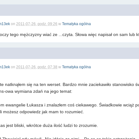
m13ek
on
2011-07-26, godz. 09:26
w
Tematyka ogólna
oczy tego mężczyzny wiać ze ...czyta. Słowa więc napisał on sam lub k
m13ek
on
2011-07-26, godz. 07:38
w
Tematyka ogólna
te natknąłem się na ten werset. Bardzo mnie zaciekawiło stanowisko 
ms-owa wymiana zdań na jego temat:
ałem ewangelie Łukasza i znalazłem coś ciekawego. Świadkowie wciąż po
eśli możesz odpowiedz jak mam to rozumieć.
 jest bliski, wkrótce duża ilość ludzi to zrozumie.