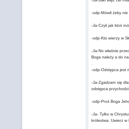
-Ja-Jaki więc cel mia
-odp-Mówił żeby nie 
-Ja-Czyli jak ktoś m
-odp-Kto wierzy w Sł
-Ja-No właśnie przed
Boga należy a do na
.
-odp-Odstępca jest 
-Ja-Zgadzam się dlat
odstępca przychodzi 
-odp-Proś Boga Jeho
-Ja- Tylko w Chrystu
królestwa. Uwierz w 