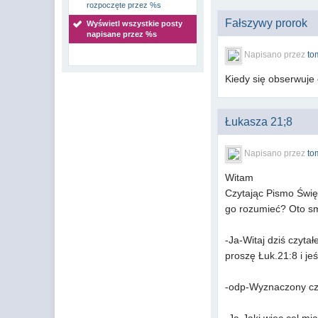
rozpoczęte przez %s
Fałszywy prorok
Wyświetl wszystkie posty
napisane przez %s
Napisano przez
to
Kiedy się obserwuje 
Łukasza 21;8
Napisano przez
to
Witam
Czytając Pismo Świę
go rozumieć? Oto s
-Ja-Witaj dziś czyt
proszę Łuk.21:8 i j
-odp-Wyznaczony czas