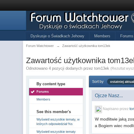
Dyskusje o Świadkach Jehowy
Members
Forums
Forum Watchtower
→
Zawartość użytkownika tom13ek
Zawartość użytkownika tom13e
Odnotowano 4 pozycji dodanych przez tom13ek
(Rezultat wys
Sort by
ostatniej aktual
By content type
Forums
Ojcze Nasz...
Members
Napisano przez
to
See this member's
W modlitwie jaką zo
Wyświetl wszystkie tematy, w
których odpowiedział %s
a Bogiem wiec modli
Wyświetl wszystkie tematy