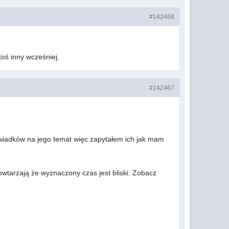
#142468
toś inny wcześniej.
#142467
świadków na jego temat więc zapytałem ich jak mam
wtarzają że wyznaczony czas jest bliski. Zobacz