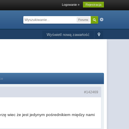
Logowanie »
Rejestracja
Forums
Wyświetl nową zawartość
co
#142469
ierzę wiec że jest jedynym pośrednikiem między nami