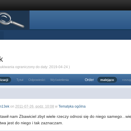
k
zukiwania ograniczony do daty: 2019-04-24 )
Order
izacji
Tytuł
Odpowiedzi
Wyświetlenia
malejąco
rosną
m13ek
on
2011-07-26, godz. 10:08
w
Tematyka ogólna
stawił nam Zbawiciel zbyt wiele rzeczy odnosi się do niego samego...w
twa jest do niego i tak zaznaczam.