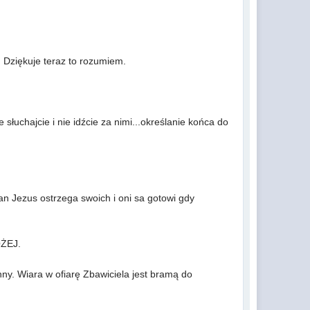
a. Dziękuje teraz to rozumiem.
 słuchajcie i nie idźcie za nimi...określanie końca do
an Jezus ostrzega swoich i oni sa gotowi gdy
OŻEJ.
nny. Wiara w ofiarę Zbawiciela jest bramą do