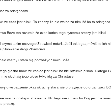
ł Zbawiciel gdy mówił...Nie idźcie za nimi... Po co są takie ostrzeżenia.
iść za odstępcami.
ówi że czas jest bliski. To znaczy że nie wolno za nim iść bo to odstępc
owo Boże ten rozumie że czas końca tego systemu rzeczy jest bliski.
 czymś takim ostrzegał Zbawiciel mówił...Jeśli tak będą mówić to ich nie
s pilnowanie drogi Zbawiciela
mało wierny i stara się podważyć Słowo Boże.
ego głośno mówi że koniec jest bliski bo nie rozumie pisma. Dlatego P
i nie słuchają jego głosu tylko idą za Chrystusem.
wę o wybaczenie okaż skruchę staraj sie o przyjęcie do organizacji B
sie można dostąpić zbawienia. Nic tego nie zmieni bo Bóg jest niezmie
to proszę.