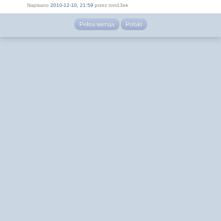
Napisano
2010-12-10, 21:59
przez tom13ek
Pełna wersja
Polski