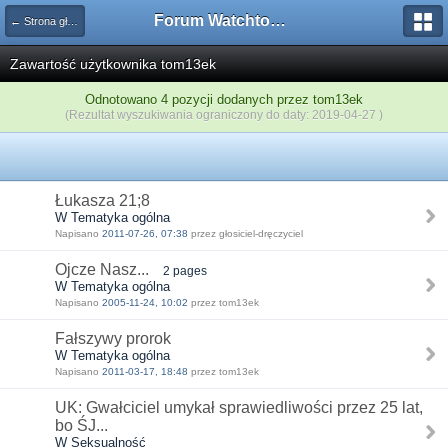
Forum Watchtower
← Strona główna
Zawartość użytkownika tom13ek
Odnotowano 4 pozycji dodanych przez tom13ek
(Rezultat wyszukiwania ograniczony do daty: 2019-04-27 )
Łukasza 21;8
W Tematyka ogólna
Napisano
2011-07-26, 07:38
przez głosiciel-dręczyciel
Ojcze Nasz...
2 pages
W Tematyka ogólna
Napisano
2005-11-24, 10:02
przez tom13ek
Fałszywy prorok
W Tematyka ogólna
Napisano
2011-03-17, 18:48
przez tom13ek
UK: Gwałciciel umykał sprawiedliwości przez 25 lat,
bo ŚJ...
W Seksualność