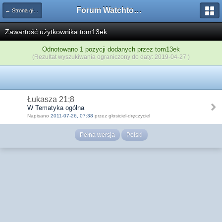
Forum Watchtower
← Strona główna
Zawartość użytkownika tom13ek
Odnotowano 1 pozycji dodanych przez tom13ek
(Rezultat wyszukiwania ograniczony do daty: 2019-04-27 )
Łukasza 21;8
W Tematyka ogólna
Napisano
2011-07-26, 07:38
przez głosiciel-dręczyciel
Pełna wersja
Polski