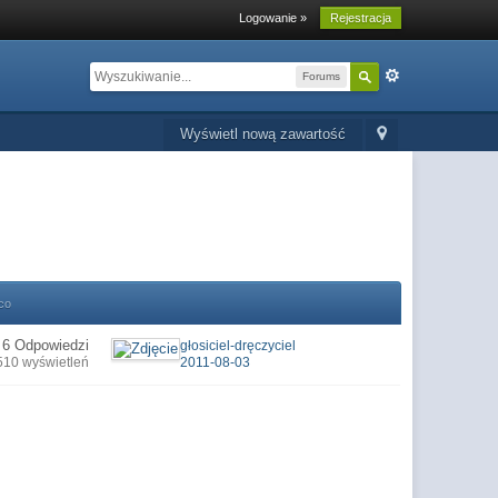
Logowanie »
Rejestracja
Forums
Wyświetl nową zawartość
co
6 Odpowiedzi
głosiciel-dręczyciel
510 wyświetleń
2011-08-03