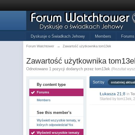
Dyskusje o Świadkach Jehowy
Members
Forums
Forum Watchtower
→
Zawartość użytkownika tom13ek
Zawartość użytkownika tom13e
Odnotowano 1 pozycji dodanych przez tom13ek
(Rezultat wys
Sort by
ostatniej aktual
By content type
Forums
Łukasza 21;8
in
Te
Started by
tom13ek
, 
Members
See this member's
Wyświetl wszystkie tematy, w
których odpowiedział %s
Wyświetl wszystkie tematy