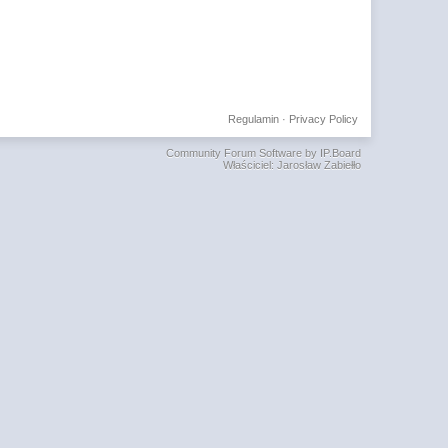
Regulamin
·
Privacy Policy
Community Forum Software by IP.Board
Właściciel: Jarosław Zabiełło