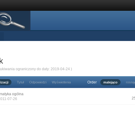
k
zukiwania ograniczony do daty: 2019-04-24 )
Order
izacji
Tytuł
Odpowiedzi
Wyświetlenia
malejąco
rosną
matyka ogólna
2
2011-07-26