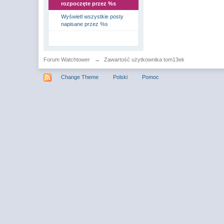
rozpoczęte przez %s
Wyświetl wszystkie posty
napisane przez %s
Forum Watchtower
→
Zawartość użytkownika tom13ek
Change Theme
Polski
Pomoc