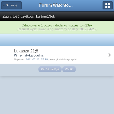
Forum Watchtower
← Strona główna
Zawartość użytkownika tom13ek
Odnotowano 1 pozycji dodanych przez tom13ek
(Rezultat wyszukiwania ograniczony do daty: 2019-04-25 )
Łukasza 21;8
W Tematyka ogólna
Napisano
2011-07-26, 07:38
przez głosiciel-dręczyciel
Pełna wersja
Polski