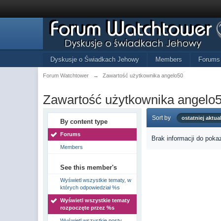
Dyskusje o Świadkach Jehowy
Members
Forums
Forum Watchtower
→
Zawartość użytkownika angelo50
Zawartość użytkownika angelo
Sort by
ostatniej aktual
By content type
Forums
Brak informacji do poka
Members
See this member's
Wyświetl wszystkie tematy, w
których odpowiedział %s
Wyświetl wszystkie tematy
rozpoczęte przez %s
Wyświetl wszystkie posty