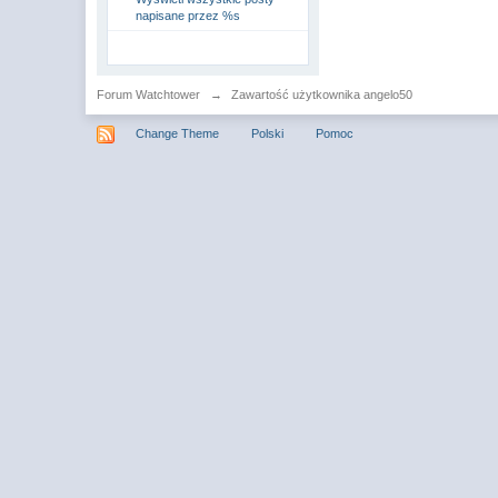
napisane przez %s
Forum Watchtower
→
Zawartość użytkownika angelo50
Change Theme
Polski
Pomoc