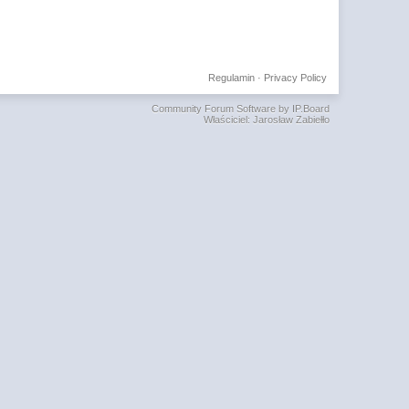
Regulamin
·
Privacy Policy
Community Forum Software by IP.Board
Właściciel: Jarosław Zabiełło