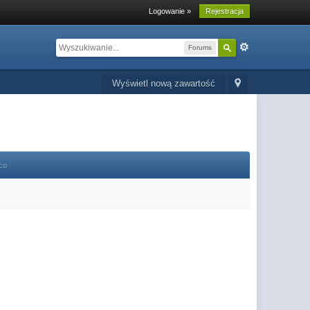
Logowanie »
Rejestracja
Forums
Wyświetl nową zawartość
co