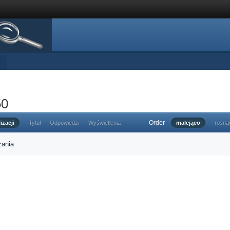
50
Order
izacji
Tytuł
Odpowiedzi
Wyświetlenia
malejąco
rosną
zania