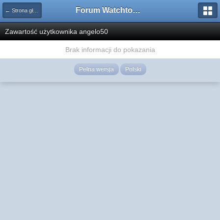
Forum Watchtower
← Strona główna
Zawartość użytkownika angelo50
Brak informacji do pokazania
Pełna wersja
Polski