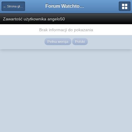
Forum Watchtower
← Strona główna
Zawartość użytkownika angelo50
Brak informacji do pokazania
Pełna wersja
Polski