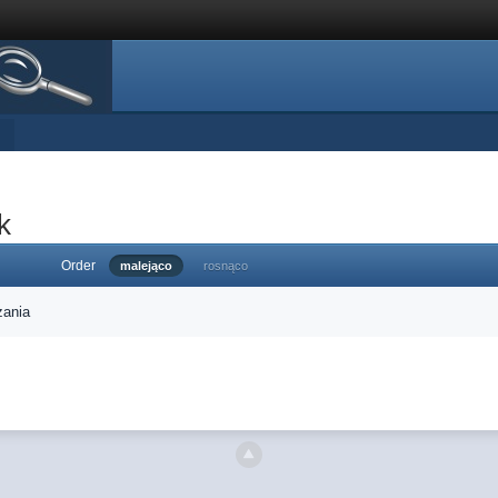
k
Order
malejąco
rosnąco
zania