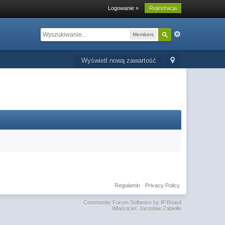
Logowanie »
Rejestracja
Members
Wyświetl nową zawartość
Regulamin
·
Privacy Policy
Community Forum Software by IP.Board
Właściciel: Jarosław Zabiełło