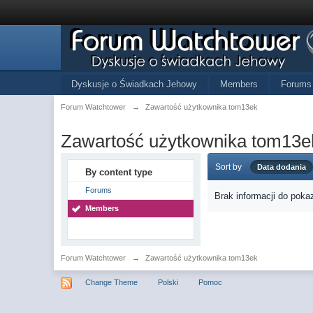
Dyskusje o Świadkach Jehowy
Members
Forums
Forum Watchtower
→
Zawartość użytkownika tom13ek
Zawartość użytkownika tom13e
Sort by
Data dodania
By content type
Forums
Brak informacji do poka
Members
Forum Watchtower
→
Zawartość użytkownika tom13ek
Change Theme
Polski
Pomoc