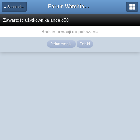
Forum Watchtower
← Strona główna
Zawartość użytkownika angelo50
Brak informacji do pokazania
Pełna wersja
Polski