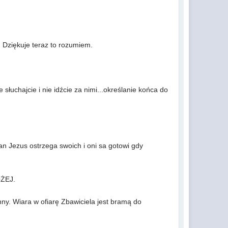
a. Dziękuje teraz to rozumiem.
 słuchajcie i nie idźcie za nimi...określanie końca do
an Jezus ostrzega swoich i oni sa gotowi gdy
OŻEJ.
nny. Wiara w ofiarę Zbawiciela jest bramą do