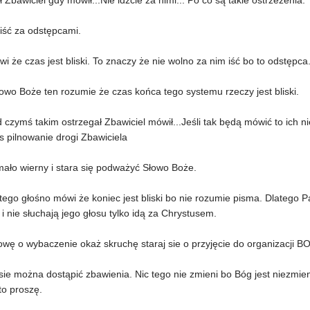
ł Zbawiciel gdy mówił...Nie idźcie za nimi... Po co są takie ostrzeżenia.
iść za odstępcami.
ówi że czas jest bliski. To znaczy że nie wolno za nim iść bo to odstępc
owo Boże ten rozumie że czas końca tego systemu rzeczy jest bliski.
 czymś takim ostrzegał Zbawiciel mówił...Jeśli tak będą mówić to ich nie
s pilnowanie drogi Zbawiciela
mało wierny i stara się podważyć Słowo Boże.
ego głośno mówi że koniec jest bliski bo nie rozumie pisma. Dlatego P
i nie słuchają jego głosu tylko idą za Chrystusem.
wę o wybaczenie okaż skruchę staraj sie o przyjęcie do organizacji B
sie można dostąpić zbawienia. Nic tego nie zmieni bo Bóg jest niezmie
to proszę.