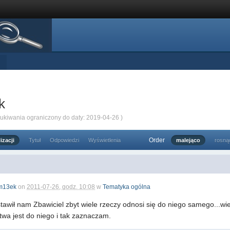
k
zukiwania ograniczony do daty: 2019-04-26 )
Order
izacji
Tytuł
Odpowiedzi
Wyświetlenia
malejąco
rosną
m13ek
on
2011-07-26, godz. 10:08
w
Tematyka ogólna
stawił nam Zbawiciel zbyt wiele rzeczy odnosi się do niego samego...w
twa jest do niego i tak zaznaczam.