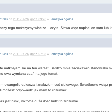
m13ek
on
2011-07-26, godz. 09:26
w
Tematyka ogólna
oczy tego mężczyzny wiać ze ...czyta. Słowa więc napisał on sam lub k
m13ek
on
2011-07-26, godz. 07:38
w
Tematyka ogólna
te natknąłem się na ten werset. Bardzo mnie zaciekawiło stanowisko 
ms-owa wymiana zdań na jego temat:
ałem ewangelie Łukasza i znalazłem coś ciekawego. Świadkowie wciąż po
eśli możesz odpowiedz jak mam to rozumieć.
 jest bliski, wkrótce duża ilość ludzi to zrozumie.