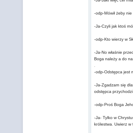
-Ja-Jaki więc cel mia
-odp-Mówił żeby nie 
-Ja-Czyli jak ktoś m
-odp-Kto wierzy w Sł
-Ja-No właśnie przed
Boga należy a do na
.
-odp-Odstępca jest 
-Ja-Zgadzam się dlat
odstępca przychodzi 
-odp-Proś Boga Jeho
-Ja- Tylko w Chrystu
królestwa. Uwierz w 