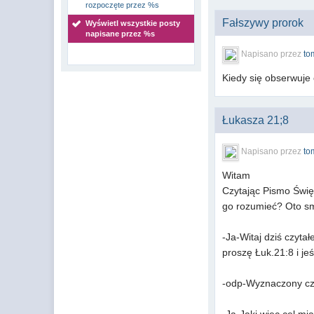
rozpoczęte przez %s
Fałszywy prorok
Wyświetl wszystkie posty
napisane przez %s
Napisano przez
to
Kiedy się obserwuje 
Łukasza 21;8
Napisano przez
to
Witam
Czytając Pismo Świę
go rozumieć? Oto s
-Ja-Witaj dziś czyt
proszę Łuk.21:8 i j
-odp-Wyznaczony czas