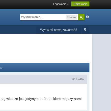
Logowanie »
Rejestracja
Forums
Wyświetl nową zawartość
co
#142469
ierzę wiec że jest jedynym pośrednikiem między nami