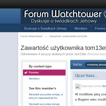
Dyskusje o Świadkach Jehowy
Members
Forums
Forum Watchtower
→
Zawartość użytkownika tom13ek
Zawartość użytkownika tom13e
Odnotowano 4 pozycji dodanych przez tom13ek
(Rezultat wys
Sort by
ostatniej aktual
By content type
Forums
Ojcze Nasz...
Members
Napisano przez
to
See this member's
W modlitwie jaką zo
Wyświetl wszystkie tematy, w
których odpowiedział %s
a Bogiem wiec modli
Wyświetl wszystkie tematy