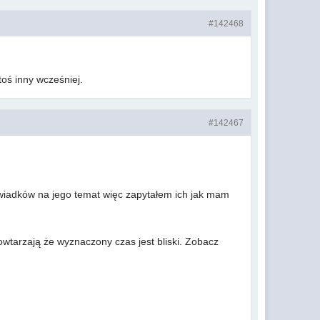
#142468
toś inny wcześniej.
#142467
świadków na jego temat więc zapytałem ich jak mam
wtarzają że wyznaczony czas jest bliski. Zobacz