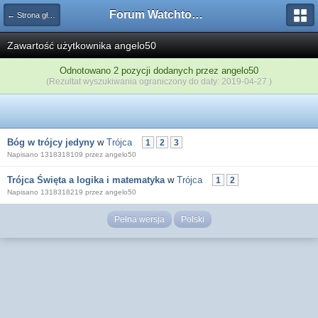
Forum Watchtower
← Strona główna
Zawartość użytkownika angelo50
Odnotowano 2 pozycji dodanych przez angelo50
(Rezultat wyszukiwania ograniczony do daty: 2019-04-27 )
Bóg w trójcy jedyny
w
Trójca
1
2
3
Napisano 1318318109 przez angelo50
Trójca Święta a logika i matematyka
w
Trójca
1
2
Napisano 1318318219 przez angelo50
Pełna wersja
Polski