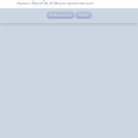
Napisano
2011-07-26, 07:38
przez głosiciel-dręczyciel
Pełna wersja
Polski