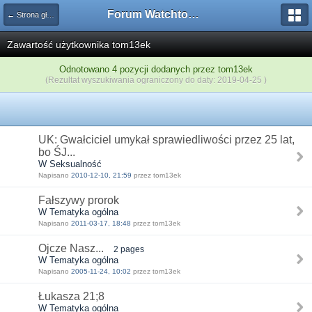
Forum Watchtower
← Strona główna
Zawartość użytkownika tom13ek
Odnotowano 4 pozycji dodanych przez tom13ek
(Rezultat wyszukiwania ograniczony do daty: 2019-04-25 )
UK: Gwałciciel umykał sprawiedliwości przez 25 lat,
bo ŚJ...
W Seksualność
Napisano
2010-12-10, 21:59
przez tom13ek
Fałszywy prorok
W Tematyka ogólna
Napisano
2011-03-17, 18:48
przez tom13ek
Ojcze Nasz...
2 pages
W Tematyka ogólna
Napisano
2005-11-24, 10:02
przez tom13ek
Łukasza 21;8
W Tematyka ogólna