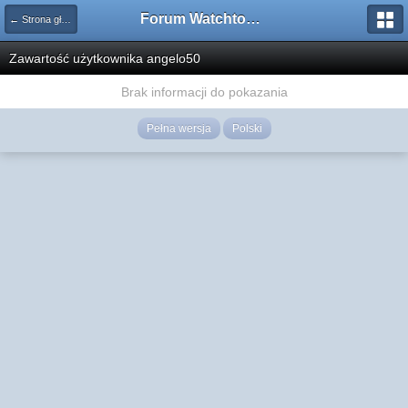
Forum Watchtower
← Strona główna
Zawartość użytkownika angelo50
Brak informacji do pokazania
Pełna wersja
Polski