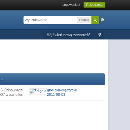
Logowanie »
Rejestracja
Forums
Wyświetl nową zawartość
co
6 Odpowiedzi
głosiciel-dręczyciel
507 wyświetleń
2011-08-03