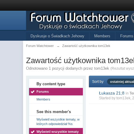
Dyskusje o Świadkach Jehowy
Members
Forums
Forum Watchtower
→
Zawartość użytkownika tom13ek
Zawartość użytkownika tom13e
Odnotowano 1 pozycji dodanych przez tom13ek
(Rezultat wys
Sort by
ostatniej aktual
By content type
Forums
Łukasza 21;8
in
Te
Started by
tom13ek
, 
Members
See this member's
Wyświetl wszystkie tematy, w
których odpowiedział %s
Wyświetl wszystkie tematy