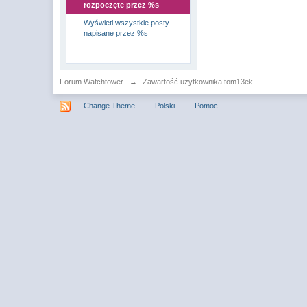
rozpoczęte przez %s
Wyświetl wszystkie posty
napisane przez %s
Forum Watchtower
→
Zawartość użytkownika tom13ek
Change Theme
Polski
Pomoc