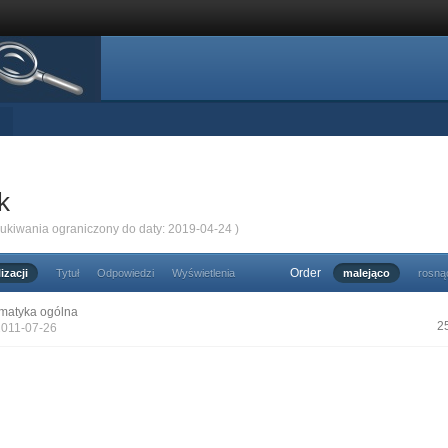
k
zukiwania ograniczony do daty: 2019-04-24 )
Order
izacji
Tytuł
Odpowiedzi
Wyświetlenia
malejąco
rosną
matyka ogólna
2
2011-07-26