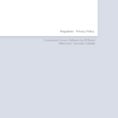
Regulamin
·
Privacy Policy
Community Forum Software by IP.Board
Właściciel: Jarosław Zabiełło