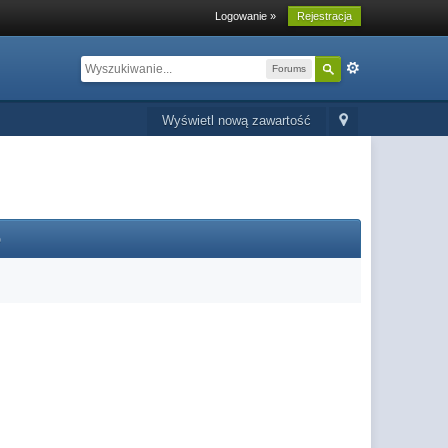
Logowanie »
Rejestracja
Forums
Wyświetl nową zawartość
o