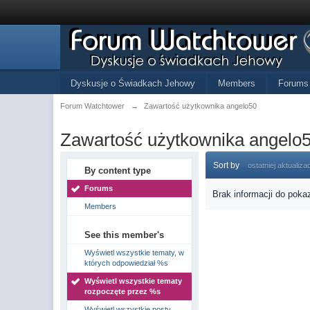
Dyskusje o Świadkach Jehowy
Members
Forums
Forum Watchtower
→
Zawartość użytkownika angelo50
Zawartość użytkownika angelo
Sort by
ostatniej aktualizac
By content type
Forums
Brak informacji do poka
Members
See this member's
Wyświetl wszystkie tematy, w
których odpowiedział %s
Wyświetl wszystkie tematy
rozpoczęte przez %s
Wyświetl wszystkie posty