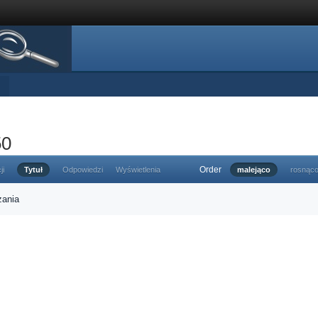
50
Order
ji
Tytuł
Odpowiedzi
Wyświetlenia
malejąco
rosnąc
zania