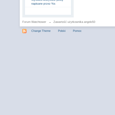
napisane przez %s
Forum Watchtower
→
Zawartość użytkownika angelo50
Change Theme
Polski
Pomoc