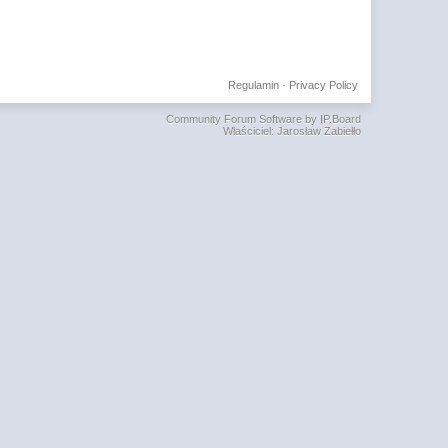
Regulamin
·
Privacy Policy
Community Forum Software by IP.Board
Właściciel: Jarosław Zabiełło