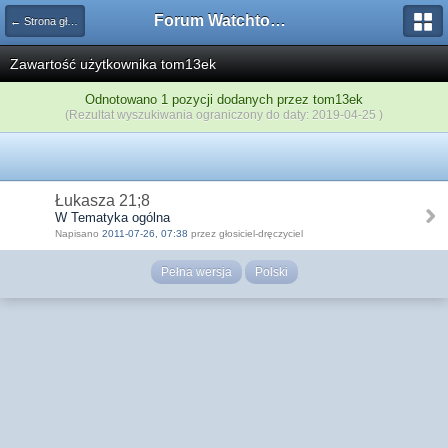
Forum Watchtower
← Strona główna
Zawartość użytkownika tom13ek
Odnotowano 1 pozycji dodanych przez tom13ek
(Rezultat wyszukiwania ograniczony do daty: 2019-04-25 )
Łukasza 21;8
W Tematyka ogólna
Napisano
2011-07-26, 07:38
przez głosiciel-dręczyciel
Pełna wersja
Polski