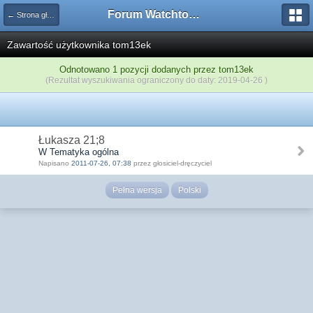
Forum Watchtower
← Strona główna
Zawartość użytkownika tom13ek
Odnotowano 1 pozycji dodanych przez tom13ek
(Rezultat wyszukiwania ograniczony do daty: 2019-04-26 )
Łukasza 21;8
W Tematyka ogólna
Napisano
2011-07-26, 07:38
przez głosiciel-dręczyciel
Pełna wersja
Polski