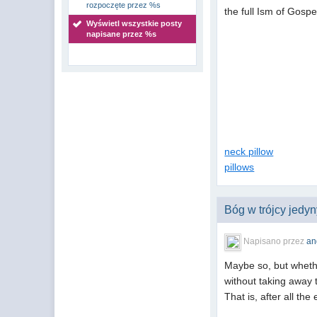
rozpoczęte przez %s
the full Ism of Gospe
Wyświetl wszystkie posty
napisane przez %s
neck pillow
pillows
Bóg w trójcy jedy
Napisano przez
an
Maybe so, but whethe
without taking away 
That is, after all th