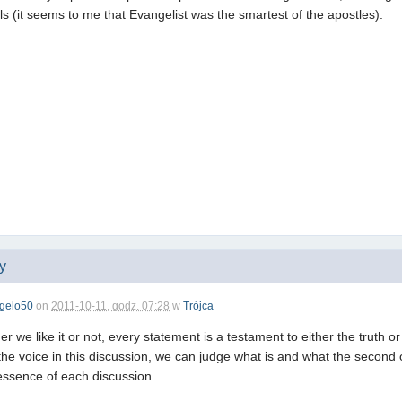
ls (it seems to me that Evangelist was the smartest of the apostles):
ny
gelo50
on
2011-10-11, godz. 07:28
w
Trójca
r we like it or not, every statement is a testament to either the truth
the voice in this discussion, we can judge what is and what the second 
e essence of each discussion.