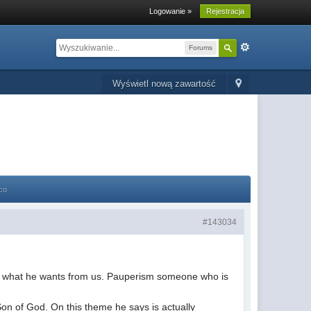
Logowanie »
Rejestracja
Forums
Wyświetl nową zawartość
co
#143034
 what he wants from us. Pauperism someone who is
on of God. On this theme he says is actually