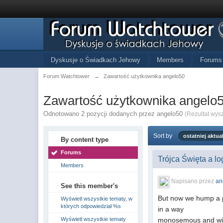
Dyskusje o Świadkach Jehowy
Members
Forums
Forum Watchtower
→
Zawartość użytkownika angelo50
Zawartość użytkownika angelo
Odnotowano 2 pozycji dodanych przez angelo50
(Rezultat wys
Sort by
ostatniej aktual
By content type
Forums
Trójca Święta a l
Members
Napisano przez
an
See this member's
But now we hump a 
Wyświetl wszystkie tematy, w
których odpowiedział %s
in a way
Wyświetl wszystkie tematy
monosemous and witho