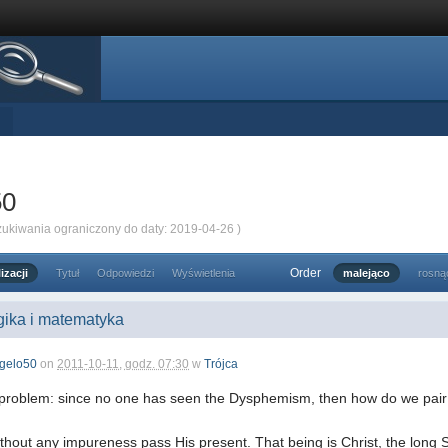
50
zukiwania ograniczony do daty: 2019-04-26 )
Order
izacji
Tytuł
Odpowiedzi
Wyświetlenia
malejąco
rosną
ogika i matematyka
gelo50
on
2011-10-11, godz. 07:30
w
Trójca
problem: since no one has seen the Dysphemism, then how do we pair
ut any impureness pass His present. That being is Christ, the long S