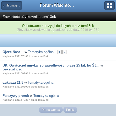
Forum Watchtower
← Strona główna
Zawartość użytkownika tom13ek
Odnotowano 4 pozycji dodanych przez tom13ek
(Rezultat wyszukiwania ograniczony do daty: 2019-04-27 )
Ojcze Nasz...
w
Tematyka ogólna
1
2
Napisano 1311674901 przez tom13ek
UK: Gwałciciel umykał sprawiedliwości przez 25 lat, bo ŚJ...
w
Seksualność
Napisano 1311601962 przez tom13ek
Łukasza 21;8
w
Tematyka ogólna
Napisano 1311665906 przez tom13ek
Fałszywy prorok
w
Tematyka ogólna
Napisano 1311672387 przez tom13ek
Pełna wersja
Polski