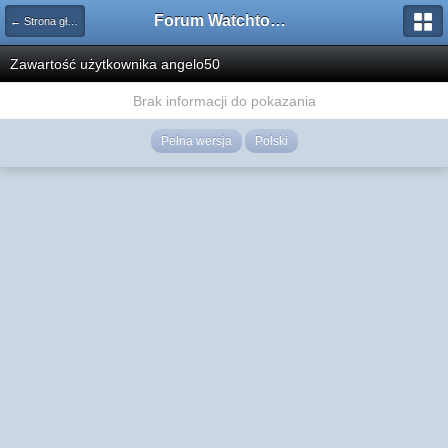
Forum Watchtower
← Strona główna
Zawartość użytkownika angelo50
Brak informacji do pokazania
Pełna wersja
Polski