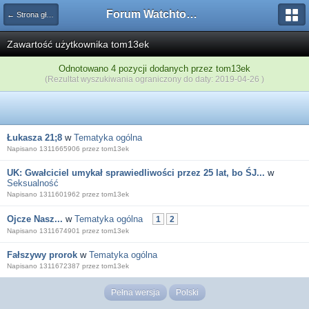
Forum Watchtower
← Strona główna
Zawartość użytkownika tom13ek
Odnotowano 4 pozycji dodanych przez tom13ek
(Rezultat wyszukiwania ograniczony do daty: 2019-04-26 )
Łukasza 21;8
w
Tematyka ogólna
Napisano 1311665906 przez tom13ek
UK: Gwałciciel umykał sprawiedliwości przez 25 lat, bo ŚJ...
w
Seksualność
Napisano 1311601962 przez tom13ek
Ojcze Nasz...
w
Tematyka ogólna
1
2
Napisano 1311674901 przez tom13ek
Fałszywy prorok
w
Tematyka ogólna
Napisano 1311672387 przez tom13ek
Pełna wersja
Polski