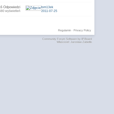
16 Odpowiedzi
tom13ek
680 wyświetleń
2011-07-25
Regulamin
·
Privacy Policy
Community Forum Software by IP.Board
Właściciel: Jarosław Zabiełło