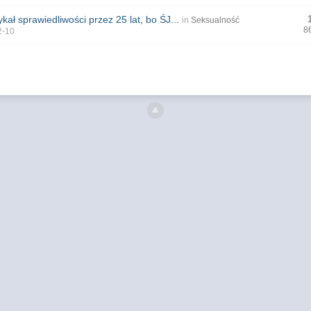
kał sprawiedliwości przez 25 lat, bo ŚJ...
in
Seksualność
8
2-10