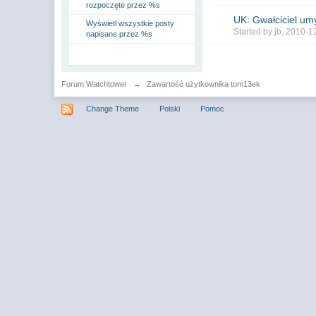
rozpoczęte przez %s
UK: Gwałciciel umy
Wyświetl wszystkie posty
Started by
jb
, 2010-1
napisane przez %s
Forum Watchtower
→
Zawartość użytkownika tom13ek
Change Theme
Polski
Pomoc