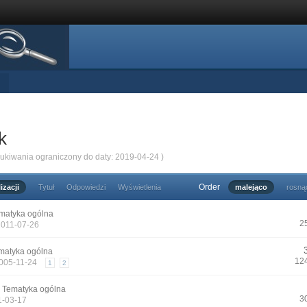
k
zukiwania ograniczony do daty: 2019-04-24 )
Order
izacji
Tytuł
Odpowiedzi
Wyświetlenia
malejąco
rosną
matyka ogólna
2
2011-07-26
matyka ogólna
12
2005-11-24
1
2
n
Tematyka ogólna
3
1-03-17