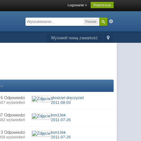
Logowanie »
Rejestracja
Forums
Wyświetl nową zawartość
co
6 Odpowiedzi
głosiciel-dręczyciel
507 wyświetleń
2011-08-03
37 Odpowiedzi
tom13ek
482 wyświetleń
2011-07-26
3 Odpowiedzi
tom13ek
058 wyświetleń
2011-07-26