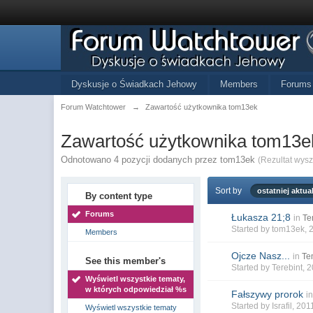
Dyskusje o Świadkach Jehowy
Members
Forums
Forum Watchtower
→
Zawartość użytkownika tom13ek
Zawartość użytkownika tom13e
Odnotowano 4 pozycji dodanych przez tom13ek
(Rezultat wys
Sort by
ostatniej aktual
By content type
Forums
Łukasza 21;8
in
Te
Started by
tom13ek
, 
Members
Ojcze Nasz...
in
Te
See this member's
Started by
Terebint
, 
Wyświetl wszystkie tematy,
w których odpowiedział %s
Fałszywy prorok
i
Started by
Israfil
, 201
Wyświetl wszystkie tematy