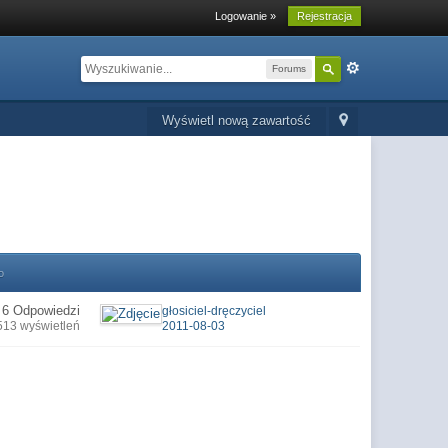
Logowanie »
Rejestracja
Forums
Wyświetl nową zawartość
o
6 Odpowiedzi
głosiciel-dręczyciel
513 wyświetleń
2011-08-03