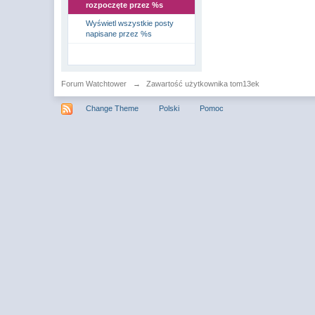
rozpoczęte przez %s
Wyświetl wszystkie posty
napisane przez %s
Forum Watchtower
→
Zawartość użytkownika tom13ek
Change Theme
Polski
Pomoc