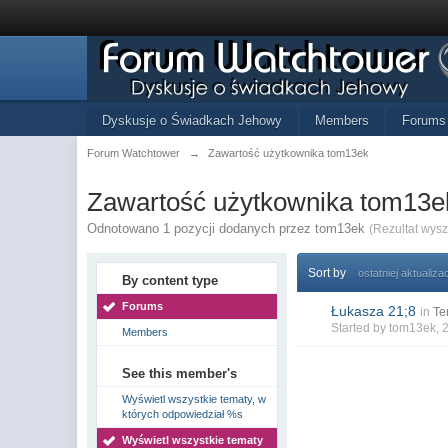
Dyskusje o Świadkach Jehowy
Members
Forums
Forum Watchtower
→
Zawartość użytkownika tom13ek
Zawartość użytkownika tom13e
Odnotowano 1 pozycji dodanych przez tom13ek
(Rezultat wys
Sort by
ostatniej aktualizac
By content type
Forums
Łukasza 21;8
in
Te
Started by
tom13ek
, 
Members
See this member's
Wyświetl wszystkie tematy, w
których odpowiedział %s
Wyświetl wszystkie tematy