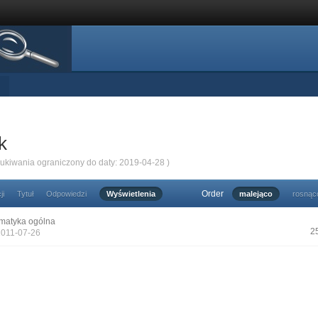
k
zukiwania ograniczony do daty: 2019-04-28 )
Order
ji
Tytuł
Odpowiedzi
Wyświetlenia
malejąco
rosnąc
matyka ogólna
2
2011-07-26