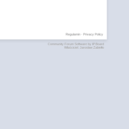
Regulamin
·
Privacy Policy
Community Forum Software by IP.Board
Właściciel: Jarosław Zabiełło