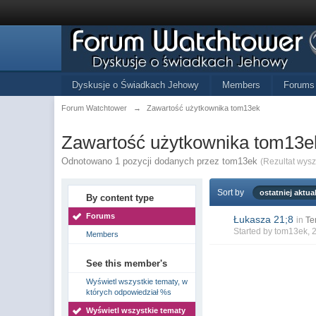
Dyskusje o Świadkach Jehowy
Members
Forums
Forum Watchtower
→
Zawartość użytkownika tom13ek
Zawartość użytkownika tom13e
Odnotowano 1 pozycji dodanych przez tom13ek
(Rezultat wys
Sort by
ostatniej aktual
By content type
Forums
Łukasza 21;8
in
Te
Started by
tom13ek
, 
Members
See this member's
Wyświetl wszystkie tematy, w
których odpowiedział %s
Wyświetl wszystkie tematy