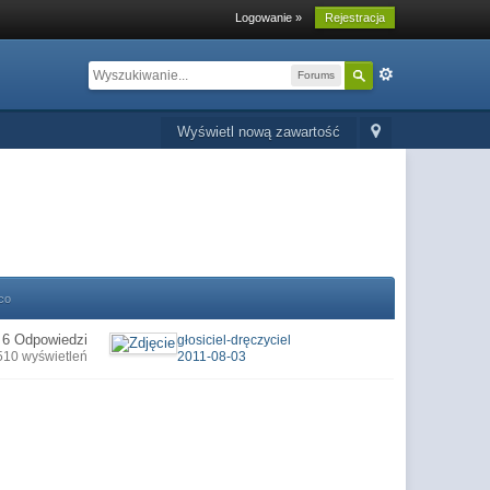
Logowanie »
Rejestracja
Forums
Wyświetl nową zawartość
co
6 Odpowiedzi
głosiciel-dręczyciel
510 wyświetleń
2011-08-03