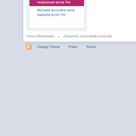
rozpoczęte przez %s
Wyświetl wszystkie posty
napisane przez %s
Forum Watchtower
→
Zawartość użytkownika tom13ek
Change Theme
Polski
Pomoc