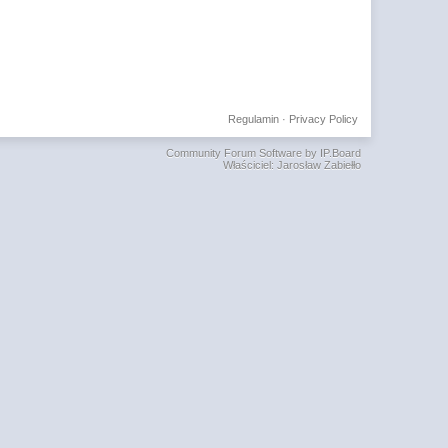
Regulamin
·
Privacy Policy
Community Forum Software by IP.Board
Właściciel: Jarosław Zabiełło