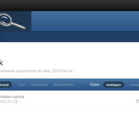
k
zukiwania ograniczony do daty: 2019-04-24 )
Order
izacji
Tytuł
Odpowiedzi
Wyświetlenia
malejąco
rosną
matyka ogólna
2
2011-07-26