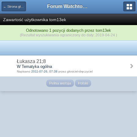
Forum Watchtower
← Strona główna
Zawartość użytkownika tom13ek
Odnotowano 1 pozycji dodanych przez tom13ek
(Rezultat wyszukiwania ograniczony do daty: 2019-04-24 )
Łukasza 21;8
W Tematyka ogólna
Napisano
2011-07-26, 07:38
przez głosiciel-dręczyciel
Pełna wersja
Polski