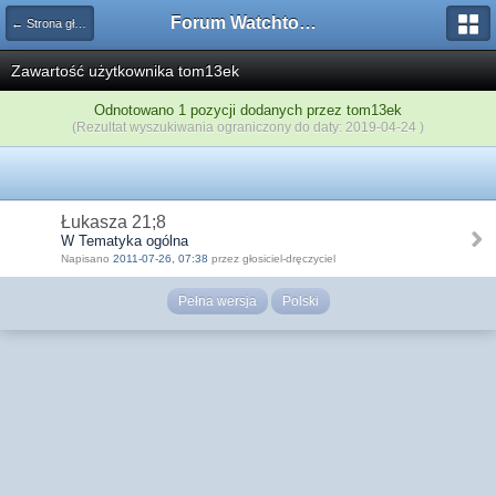
Forum Watchtower
← Strona główna
Zawartość użytkownika tom13ek
Odnotowano 1 pozycji dodanych przez tom13ek
(Rezultat wyszukiwania ograniczony do daty: 2019-04-24 )
Łukasza 21;8
W Tematyka ogólna
Napisano
2011-07-26, 07:38
przez głosiciel-dręczyciel
Pełna wersja
Polski