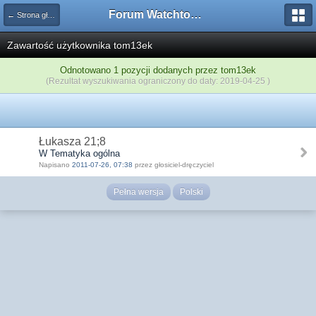
Forum Watchtower
← Strona główna
Zawartość użytkownika tom13ek
Odnotowano 1 pozycji dodanych przez tom13ek
(Rezultat wyszukiwania ograniczony do daty: 2019-04-25 )
Łukasza 21;8
W Tematyka ogólna
Napisano
2011-07-26, 07:38
przez głosiciel-dręczyciel
Pełna wersja
Polski