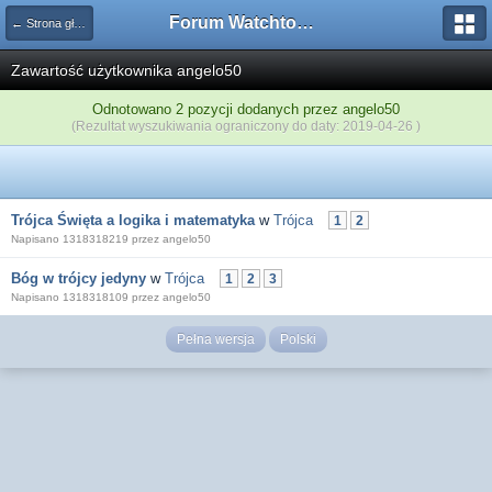
Forum Watchtower
← Strona główna
Zawartość użytkownika angelo50
Odnotowano 2 pozycji dodanych przez angelo50
(Rezultat wyszukiwania ograniczony do daty: 2019-04-26 )
Trójca Święta a logika i matematyka
w
Trójca
1
2
Napisano 1318318219 przez angelo50
Bóg w trójcy jedyny
w
Trójca
1
2
3
Napisano 1318318109 przez angelo50
Pełna wersja
Polski