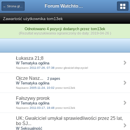
Forum Watchtower
← Strona główna
Zawartość użytkownika tom13ek
Odnotowano 4 pozycji dodanych przez tom13ek
(Rezultat wyszukiwania ograniczony do daty: 2019-04-26 )
Łukasza 21;8
W Tematyka ogólna
Napisano
2011-07-26, 07:38
przez głosiciel-dręczyciel
Ojcze Nasz...
2 pages
W Tematyka ogólna
Napisano
2005-11-24, 10:02
przez tom13ek
Fałszywy prorok
W Tematyka ogólna
Napisano
2011-03-17, 18:48
przez tom13ek
UK: Gwałciciel umykał sprawiedliwości przez 25 lat,
bo ŚJ...
W Seksualność