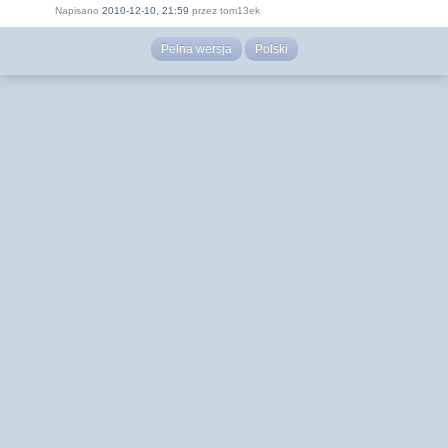
Napisano
2010-12-10, 21:59
przez tom13ek
Pełna wersja
Polski