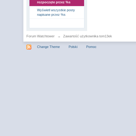
rozpoczęte przez %s
Wyświetl wszystkie posty
napisane przez %s
Forum Watchtower
→
Zawartość użytkownika tom13ek
Change Theme
Polski
Pomoc