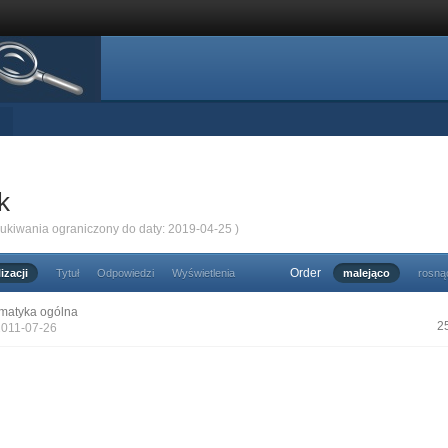
k
zukiwania ograniczony do daty: 2019-04-25 )
Order
izacji
Tytuł
Odpowiedzi
Wyświetlenia
malejąco
rosną
matyka ogólna
2
2011-07-26