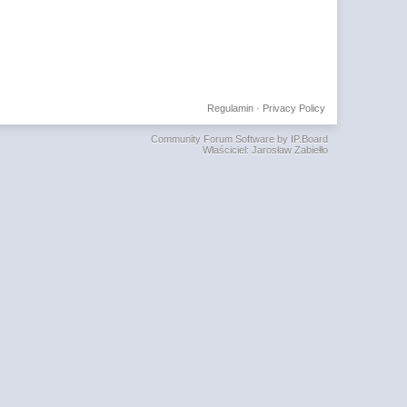
Regulamin
·
Privacy Policy
Community Forum Software by IP.Board
Właściciel: Jarosław Zabiełło