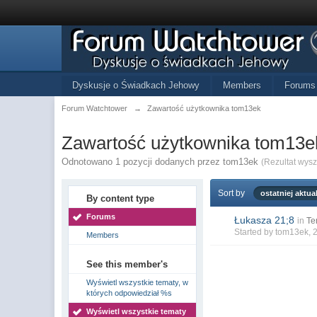
Dyskusje o Świadkach Jehowy
Members
Forums
Forum Watchtower
→
Zawartość użytkownika tom13ek
Zawartość użytkownika tom13e
Odnotowano 1 pozycji dodanych przez tom13ek
(Rezultat wys
Sort by
ostatniej aktual
By content type
Forums
Łukasza 21;8
in
Te
Started by
tom13ek
, 
Members
See this member's
Wyświetl wszystkie tematy, w
których odpowiedział %s
Wyświetl wszystkie tematy