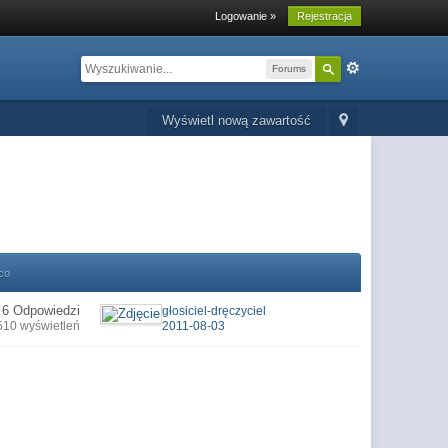
Logowanie »
Rejestracja
Forums
Wyświetl nową zawartość
co
6 Odpowiedzi
głosiciel-dręczyciel
510 wyświetleń
2011-08-03