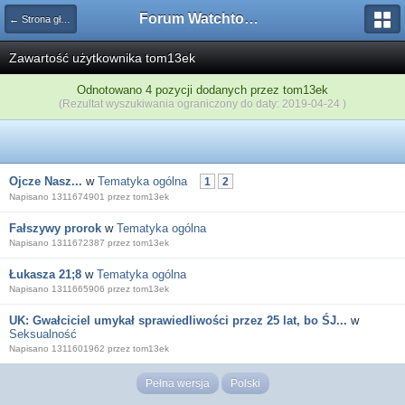
Forum Watchtower
← Strona główna
Zawartość użytkownika tom13ek
Odnotowano 4 pozycji dodanych przez tom13ek
(Rezultat wyszukiwania ograniczony do daty: 2019-04-24 )
Ojcze Nasz...
w
Tematyka ogólna
1
2
Napisano 1311674901 przez tom13ek
Fałszywy prorok
w
Tematyka ogólna
Napisano 1311672387 przez tom13ek
Łukasza 21;8
w
Tematyka ogólna
Napisano 1311665906 przez tom13ek
UK: Gwałciciel umykał sprawiedliwości przez 25 lat, bo ŚJ...
w
Seksualność
Napisano 1311601962 przez tom13ek
Pełna wersja
Polski