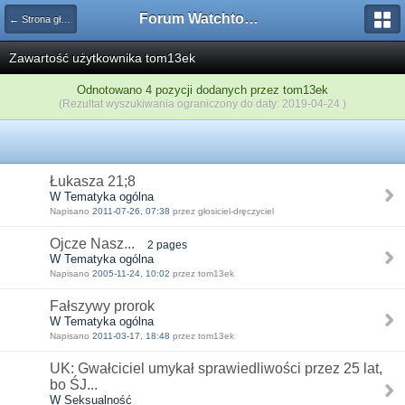
Forum Watchtower
← Strona główna
Zawartość użytkownika tom13ek
Odnotowano 4 pozycji dodanych przez tom13ek
(Rezultat wyszukiwania ograniczony do daty: 2019-04-24 )
Łukasza 21;8
W Tematyka ogólna
Napisano
2011-07-26, 07:38
przez głosiciel-dręczyciel
Ojcze Nasz...
2 pages
W Tematyka ogólna
Napisano
2005-11-24, 10:02
przez tom13ek
Fałszywy prorok
W Tematyka ogólna
Napisano
2011-03-17, 18:48
przez tom13ek
UK: Gwałciciel umykał sprawiedliwości przez 25 lat,
bo ŚJ...
W Seksualność