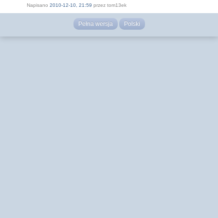
Napisano
2010-12-10, 21:59
przez tom13ek
Pełna wersja
Polski