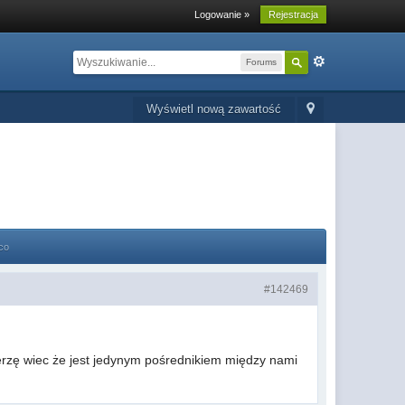
Logowanie »
Rejestracja
Forums
Wyświetl nową zawartość
co
#142469
ierzę wiec że jest jedynym pośrednikiem między nami