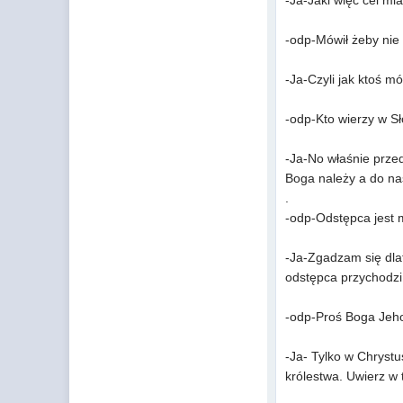
-Ja-Jaki więc cel mia
-odp-Mówił żeby nie 
-Ja-Czyli jak ktoś m
-odp-Kto wierzy w Sł
-Ja-No właśnie przed
Boga należy a do na
.
-odp-Odstępca jest 
-Ja-Zgadzam się dlat
odstępca przychodzi 
-odp-Proś Boga Jeho
-Ja- Tylko w Chrystu
królestwa. Uwierz w 