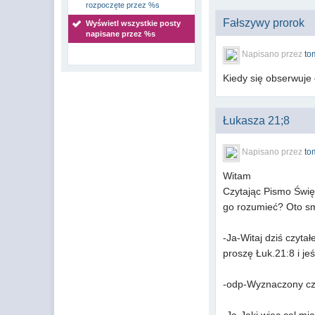
rozpoczęte przez %s
Fałszywy prorok
Wyświetl wszystkie posty
napisane przez %s
Napisano przez
to
Kiedy się obserwuje 
Łukasza 21;8
Napisano przez
to
Witam
Czytając Pismo Świę
go rozumieć? Oto s
-Ja-Witaj dziś czyt
proszę Łuk.21:8 i j
-odp-Wyznaczony czas