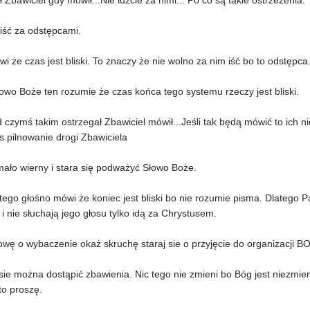
ł Zbawiciel gdy mówił...Nie idźcie za nimi... Po co są takie ostrzeżenia.
iść za odstępcami.
ówi że czas jest bliski. To znaczy że nie wolno za nim iść bo to odstępc
owo Boże ten rozumie że czas końca tego systemu rzeczy jest bliski.
 czymś takim ostrzegał Zbawiciel mówił...Jeśli tak będą mówić to ich nie
s pilnowanie drogi Zbawiciela
mało wierny i stara się podważyć Słowo Boże.
ego głośno mówi że koniec jest bliski bo nie rozumie pisma. Dlatego P
i nie słuchają jego głosu tylko idą za Chrystusem.
wę o wybaczenie okaż skruchę staraj sie o przyjęcie do organizacji B
sie można dostąpić zbawienia. Nic tego nie zmieni bo Bóg jest niezmie
to proszę.