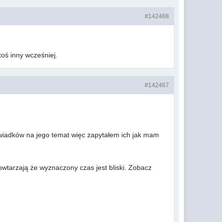
#142468
toś inny wcześniej.
#142467
świadków na jego temat więc zapytałem ich jak mam
wtarzają że wyznaczony czas jest bliski. Zobacz