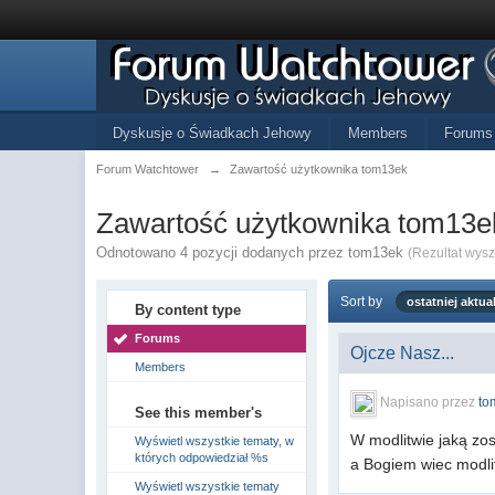
Dyskusje o Świadkach Jehowy
Members
Forums
Forum Watchtower
→
Zawartość użytkownika tom13ek
Zawartość użytkownika tom13e
Odnotowano 4 pozycji dodanych przez tom13ek
(Rezultat wys
Sort by
ostatniej aktual
By content type
Forums
Ojcze Nasz...
Members
Napisano przez
to
See this member's
W modlitwie jaką zo
Wyświetl wszystkie tematy, w
których odpowiedział %s
a Bogiem wiec modli
Wyświetl wszystkie tematy