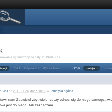
k
zukiwania ograniczony do daty: 2019-04-27 )
Order
izacji
Tytuł
Odpowiedzi
Wyświetlenia
malejąco
rosną
m13ek
on
2011-07-26, godz. 10:08
w
Tematyka ogólna
stawił nam Zbawiciel zbyt wiele rzeczy odnosi się do niego samego...w
twa jest do niego i tak zaznaczam.