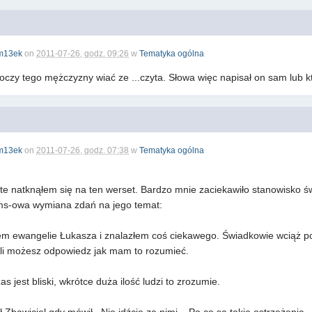
m13ek
on
2011-07-26, godz. 09:26
w
Tematyka ogólna
oczy tego mężczyzny wiać ze ...czyta. Słowa więc napisał on sam lub k
m13ek
on
2011-07-26, godz. 07:38
w
Tematyka ogólna
te natknąłem się na ten werset. Bardzo mnie zaciekawiło stanowisko 
ms-owa wymiana zdań na jego temat:
ałem ewangelie Łukasza i znalazłem coś ciekawego. Świadkowie wciąż po
eśli możesz odpowiedz jak mam to rozumieć.
 jest bliski, wkrótce duża ilość ludzi to zrozumie.