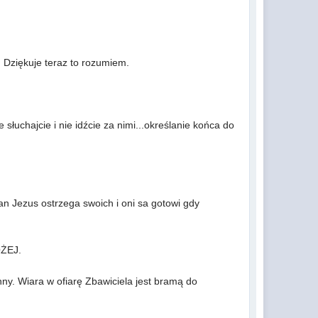
a. Dziękuje teraz to rozumiem.
 słuchajcie i nie idźcie za nimi...określanie końca do
an Jezus ostrzega swoich i oni sa gotowi gdy
OŻEJ.
nny. Wiara w ofiarę Zbawiciela jest bramą do