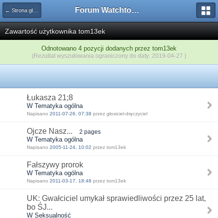
Forum Watchtower
← Strona główna
Zawartość użytkownika tom13ek
Odnotowano 4 pozycji dodanych przez tom13ek
(Rezultat wyszukiwania ograniczony do daty: 2019-04-27 )
Łukasza 21;8
W Tematyka ogólna
Napisano
2011-07-26, 07:38
przez głosiciel-dręczyciel
Ojcze Nasz...
2 pages
W Tematyka ogólna
Napisano
2005-11-24, 10:02
przez tom13ek
Fałszywy prorok
W Tematyka ogólna
Napisano
2011-03-17, 18:48
przez tom13ek
UK: Gwałciciel umykał sprawiedliwości przez 25 lat,
bo ŚJ...
W Seksualność