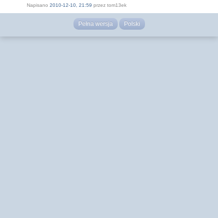
Napisano
2010-12-10, 21:59
przez tom13ek
Pełna wersja
Polski