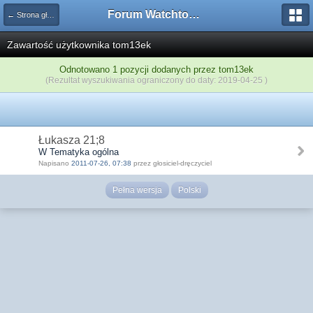
Forum Watchtower
← Strona główna
Zawartość użytkownika tom13ek
Odnotowano 1 pozycji dodanych przez tom13ek
(Rezultat wyszukiwania ograniczony do daty: 2019-04-25 )
Łukasza 21;8
W Tematyka ogólna
Napisano
2011-07-26, 07:38
przez głosiciel-dręczyciel
Pełna wersja
Polski