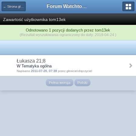
Forum Watchtower
← Strona główna
Zawartość użytkownika tom13ek
Odnotowano 1 pozycji dodanych przez tom13ek
(Rezultat wyszukiwania ograniczony do daty: 2019-04-24 )
Łukasza 21;8
W Tematyka ogólna
Napisano
2011-07-26, 07:38
przez głosiciel-dręczyciel
Pełna wersja
Polski