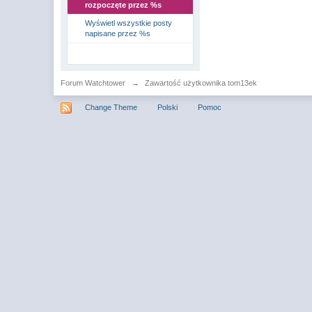
rozpoczęte przez %s
Wyświetl wszystkie posty
napisane przez %s
Forum Watchtower
→
Zawartość użytkownika tom13ek
Change Theme
Polski
Pomoc