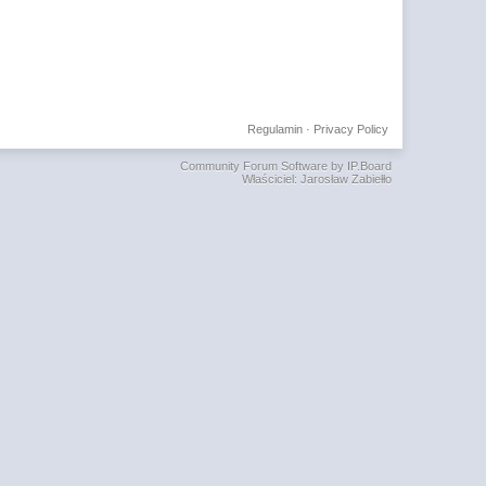
Regulamin
·
Privacy Policy
Community Forum Software by IP.Board
Właściciel: Jarosław Zabiełło