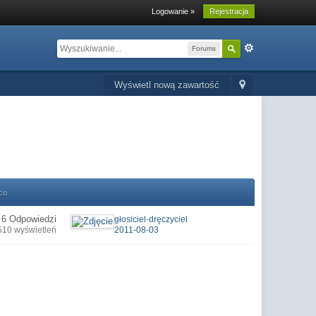
Logowanie »
Rejestracja
Forums
Wyświetl nową zawartość
co
6 Odpowiedzi
głosiciel-dręczyciel
510 wyświetleń
2011-08-03