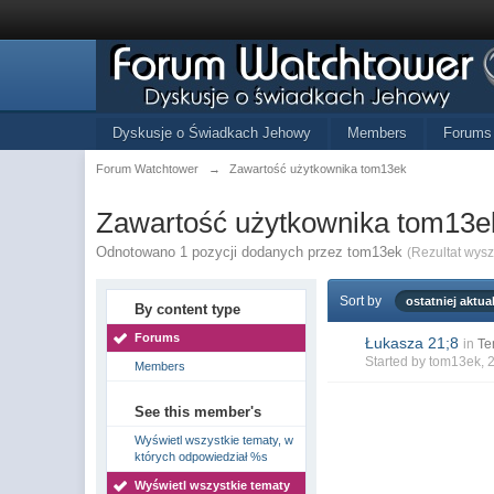
Dyskusje o Świadkach Jehowy
Members
Forums
Forum Watchtower
→
Zawartość użytkownika tom13ek
Zawartość użytkownika tom13e
Odnotowano 1 pozycji dodanych przez tom13ek
(Rezultat wys
Sort by
ostatniej aktual
By content type
Forums
Łukasza 21;8
in
Te
Started by
tom13ek
, 
Members
See this member's
Wyświetl wszystkie tematy, w
których odpowiedział %s
Wyświetl wszystkie tematy