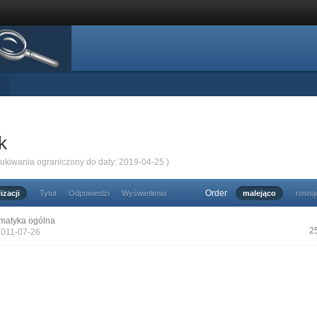
k
zukiwania ograniczony do daty: 2019-04-25 )
Order
izacji
Tytuł
Odpowiedzi
Wyświetlenia
malejąco
rosną
matyka ogólna
2
2011-07-26