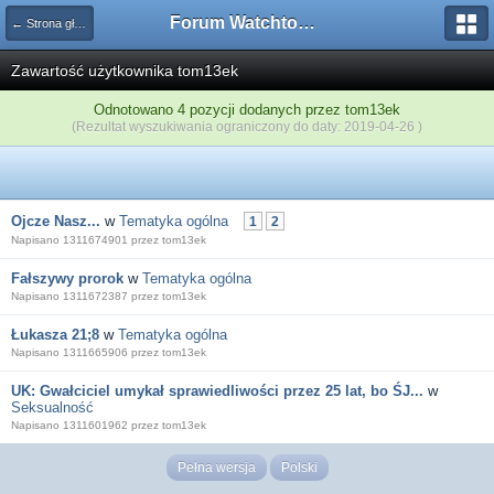
Forum Watchtower
← Strona główna
Zawartość użytkownika tom13ek
Odnotowano 4 pozycji dodanych przez tom13ek
(Rezultat wyszukiwania ograniczony do daty: 2019-04-26 )
Ojcze Nasz...
w
Tematyka ogólna
1
2
Napisano 1311674901 przez tom13ek
Fałszywy prorok
w
Tematyka ogólna
Napisano 1311672387 przez tom13ek
Łukasza 21;8
w
Tematyka ogólna
Napisano 1311665906 przez tom13ek
UK: Gwałciciel umykał sprawiedliwości przez 25 lat, bo ŚJ...
w
Seksualność
Napisano 1311601962 przez tom13ek
Pełna wersja
Polski