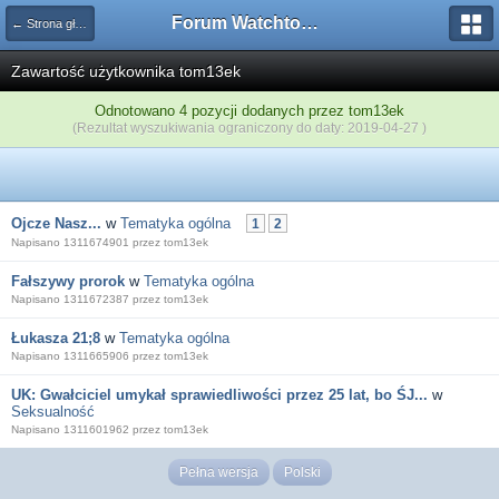
Forum Watchtower
← Strona główna
Zawartość użytkownika tom13ek
Odnotowano 4 pozycji dodanych przez tom13ek
(Rezultat wyszukiwania ograniczony do daty: 2019-04-27 )
Ojcze Nasz...
w
Tematyka ogólna
1
2
Napisano 1311674901 przez tom13ek
Fałszywy prorok
w
Tematyka ogólna
Napisano 1311672387 przez tom13ek
Łukasza 21;8
w
Tematyka ogólna
Napisano 1311665906 przez tom13ek
UK: Gwałciciel umykał sprawiedliwości przez 25 lat, bo ŚJ...
w
Seksualność
Napisano 1311601962 przez tom13ek
Pełna wersja
Polski