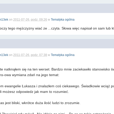
m13ek
on
2011-07-26, godz. 09:26
w
Tematyka ogólna
oczy tego mężczyzny wiać ze ...czyta. Słowa więc napisał on sam lub k
m13ek
on
2011-07-26, godz. 07:38
w
Tematyka ogólna
te natknąłem się na ten werset. Bardzo mnie zaciekawiło stanowisko 
ms-owa wymiana zdań na jego temat:
ałem ewangelie Łukasza i znalazłem coś ciekawego. Świadkowie wciąż po
eśli możesz odpowiedz jak mam to rozumieć.
 jest bliski, wkrótce duża ilość ludzi to zrozumie.