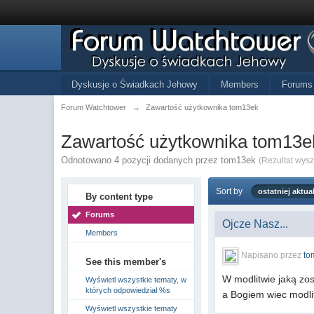
Dyskusje o Świadkach Jehowy
Members
Forums
Forum Watchtower
→
Zawartość użytkownika tom13ek
Zawartość użytkownika tom13e
Odnotowano 4 pozycji dodanych przez tom13ek
(Rezultat wys
Sort by
ostatniej aktual
By content type
Forums
Ojcze Nasz...
Members
Napisano przez
to
See this member's
W modlitwie jaką zo
Wyświetl wszystkie tematy, w
których odpowiedział %s
a Bogiem wiec modli
Wyświetl wszystkie tematy