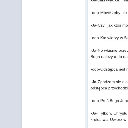
-Ja-Jaki więc cel mia
-odp-Mówił żeby nie 
-Ja-Czyli jak ktoś m
-odp-Kto wierzy w Sł
-Ja-No właśnie przed
Boga należy a do na
.
-odp-Odstępca jest 
-Ja-Zgadzam się dlat
odstępca przychodzi 
-odp-Proś Boga Jeho
-Ja- Tylko w Chrystu
królestwa. Uwierz w 