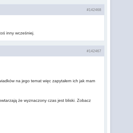
#142468
toś inny wcześniej.
#142467
świadków na jego temat więc zapytałem ich jak mam
wtarzają że wyznaczony czas jest bliski. Zobacz