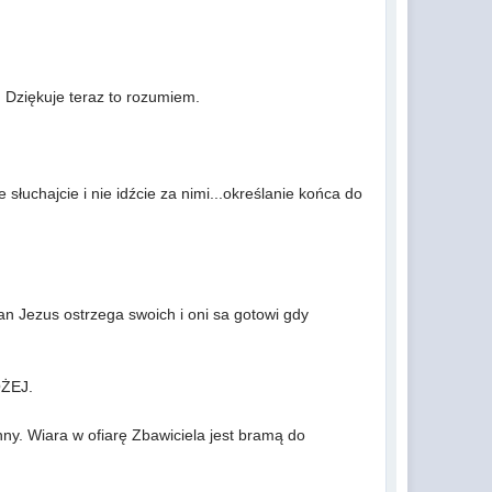
a. Dziękuje teraz to rozumiem.
 słuchajcie i nie idźcie za nimi...określanie końca do
an Jezus ostrzega swoich i oni sa gotowi gdy
OŻEJ.
nny. Wiara w ofiarę Zbawiciela jest bramą do