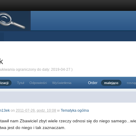
k
zukiwania ograniczony do daty: 2019-04-27 )
Order
izacji
Tytuł
Odpowiedzi
Wyświetlenia
malejąco
rosną
m13ek
on
2011-07-26, godz. 10:08
w
Tematyka ogólna
stawił nam Zbawiciel zbyt wiele rzeczy odnosi się do niego samego...w
twa jest do niego i tak zaznaczam.