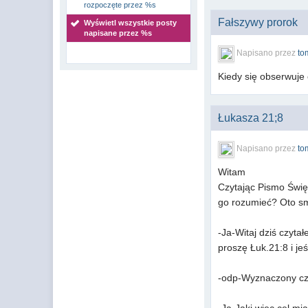
rozpoczęte przez %s
Fałszywy prorok
Wyświetl wszystkie posty
napisane przez %s
Napisano przez
to
Kiedy się obserwuje 
Łukasza 21;8
Napisano przez
to
Witam
Czytając Pismo Świę
go rozumieć? Oto s
-Ja-Witaj dziś czyt
proszę Łuk.21:8 i j
-odp-Wyznaczony czas