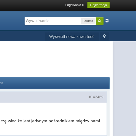
Logowanie »
Rejestracja
Forums
Wyświetl nową zawartość
co
#142469
ierzę wiec że jest jedynym pośrednikiem między nami