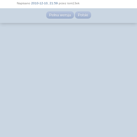
Napisano
2010-12-10, 21:59
przez tom13ek
Pełna wersja
Polski