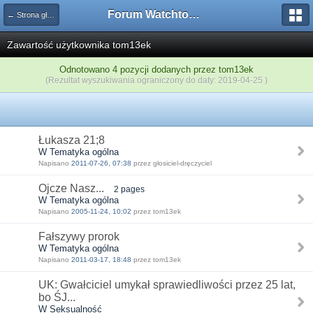
Forum Watchtower
← Strona główna
Zawartość użytkownika tom13ek
Odnotowano 4 pozycji dodanych przez tom13ek
(Rezultat wyszukiwania ograniczony do daty: 2019-04-25 )
Łukasza 21;8
W Tematyka ogólna
Napisano
2011-07-26, 07:38
przez głosiciel-dręczyciel
Ojcze Nasz...
2 pages
W Tematyka ogólna
Napisano
2005-11-24, 10:02
przez tom13ek
Fałszywy prorok
W Tematyka ogólna
Napisano
2011-03-17, 18:48
przez tom13ek
UK: Gwałciciel umykał sprawiedliwości przez 25 lat,
bo ŚJ...
W Seksualność