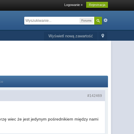
Logowanie »
Rejestracja
Forums
Wyświetl nową zawartość
co
#142469
ierzę wiec że jest jedynym pośrednikiem między nami