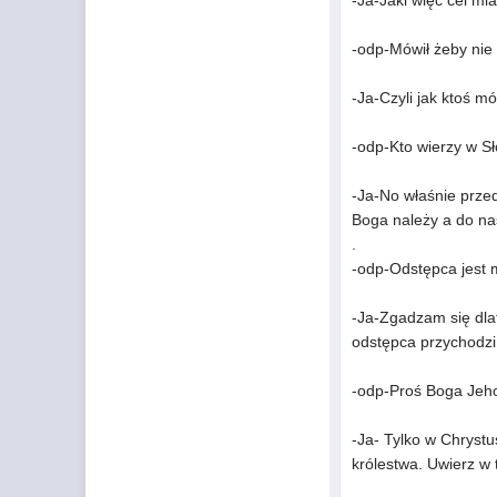
-Ja-Jaki więc cel mia
-odp-Mówił żeby nie 
-Ja-Czyli jak ktoś m
-odp-Kto wierzy w Sł
-Ja-No właśnie przed
Boga należy a do na
.
-odp-Odstępca jest 
-Ja-Zgadzam się dlat
odstępca przychodzi 
-odp-Proś Boga Jeho
-Ja- Tylko w Chrystu
królestwa. Uwierz w 