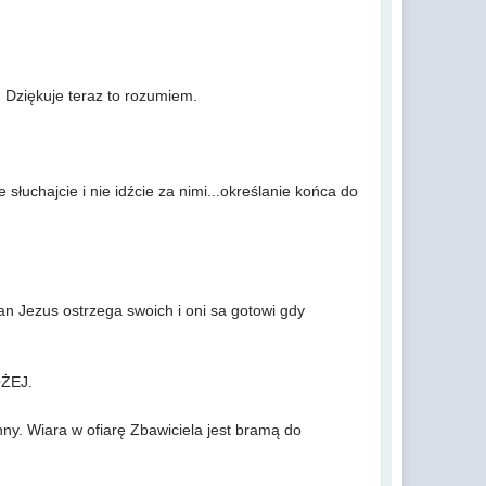
a. Dziękuje teraz to rozumiem.
 słuchajcie i nie idźcie za nimi...określanie końca do
an Jezus ostrzega swoich i oni sa gotowi gdy
OŻEJ.
nny. Wiara w ofiarę Zbawiciela jest bramą do