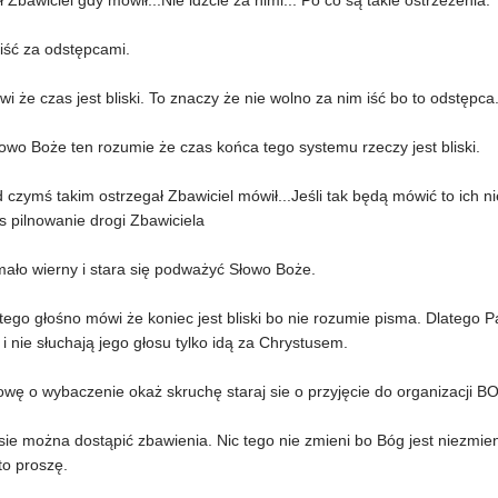
ł Zbawiciel gdy mówił...Nie idźcie za nimi... Po co są takie ostrzeżenia.
iść za odstępcami.
ówi że czas jest bliski. To znaczy że nie wolno za nim iść bo to odstępc
owo Boże ten rozumie że czas końca tego systemu rzeczy jest bliski.
 czymś takim ostrzegał Zbawiciel mówił...Jeśli tak będą mówić to ich nie
s pilnowanie drogi Zbawiciela
mało wierny i stara się podważyć Słowo Boże.
ego głośno mówi że koniec jest bliski bo nie rozumie pisma. Dlatego P
i nie słuchają jego głosu tylko idą za Chrystusem.
wę o wybaczenie okaż skruchę staraj sie o przyjęcie do organizacji B
sie można dostąpić zbawienia. Nic tego nie zmieni bo Bóg jest niezmie
to proszę.