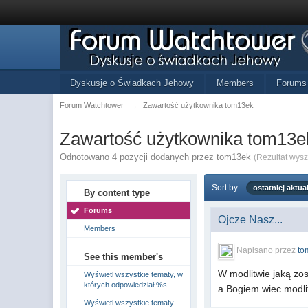
Dyskusje o Świadkach Jehowy
Members
Forums
Forum Watchtower
→
Zawartość użytkownika tom13ek
Zawartość użytkownika tom13e
Odnotowano 4 pozycji dodanych przez tom13ek
(Rezultat wys
Sort by
ostatniej aktual
By content type
Forums
Ojcze Nasz...
Members
Napisano przez
to
See this member's
W modlitwie jaką zo
Wyświetl wszystkie tematy, w
których odpowiedział %s
a Bogiem wiec modli
Wyświetl wszystkie tematy