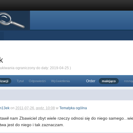
k
zukiwania ograniczony do daty: 2019-04-25 )
Order
izacji
Tytuł
Odpowiedzi
Wyświetlenia
malejąco
rosną
m13ek
on
2011-07-26, godz. 10:08
w
Tematyka ogólna
stawił nam Zbawiciel zbyt wiele rzeczy odnosi się do niego samego...w
twa jest do niego i tak zaznaczam.