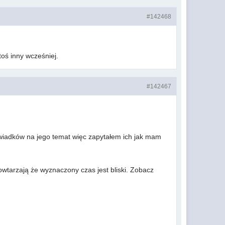
#142468
toś inny wcześniej.
#142467
świadków na jego temat więc zapytałem ich jak mam
wtarzają że wyznaczony czas jest bliski. Zobacz