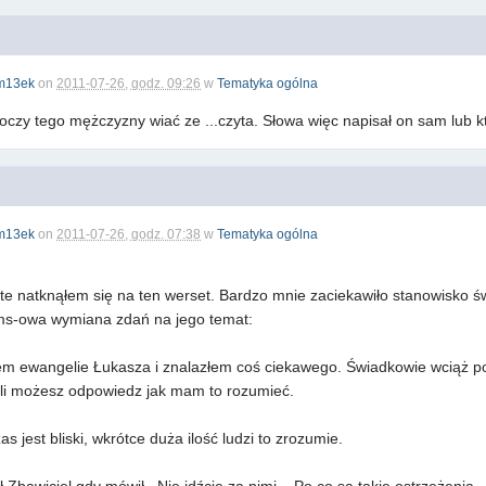
m13ek
on
2011-07-26, godz. 09:26
w
Tematyka ogólna
oczy tego mężczyzny wiać ze ...czyta. Słowa więc napisał on sam lub k
m13ek
on
2011-07-26, godz. 07:38
w
Tematyka ogólna
te natknąłem się na ten werset. Bardzo mnie zaciekawiło stanowisko 
ms-owa wymiana zdań na jego temat:
ałem ewangelie Łukasza i znalazłem coś ciekawego. Świadkowie wciąż po
eśli możesz odpowiedz jak mam to rozumieć.
 jest bliski, wkrótce duża ilość ludzi to zrozumie.