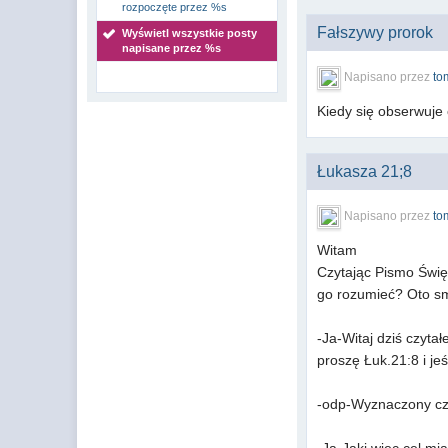
rozpoczęte przez %s
Fałszywy prorok
Wyświetl wszystkie posty
napisane przez %s
Napisano przez
to
Kiedy się obserwuje 
Łukasza 21;8
Napisano przez
to
Witam
Czytając Pismo Świę
go rozumieć? Oto s
-Ja-Witaj dziś czyt
proszę Łuk.21:8 i j
-odp-Wyznaczony czas