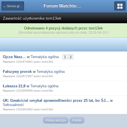
Forum Watchtower
← Strona główna
Zawartość użytkownika tom13ek
Odnotowano 4 pozycji dodanych przez tom13ek
(Rezultat wyszukiwania ograniczony do daty: 2019-04-24 )
Ojcze Nasz...
w
Tematyka ogólna
1
2
Napisano 1311674901 przez tom13ek
Fałszywy prorok
w
Tematyka ogólna
Napisano 1311672387 przez tom13ek
Łukasza 21;8
w
Tematyka ogólna
Napisano 1311665906 przez tom13ek
UK: Gwałciciel umykał sprawiedliwości przez 25 lat, bo ŚJ...
w
Seksualność
Napisano 1311601962 przez tom13ek
Pełna wersja
Polski